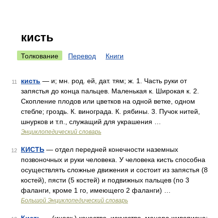
кисть
Толкование
Перевод
Книги
кисть
— и; мн. род. ей, дат. тям; ж. 1. Часть руки от
11
запястья до конца пальцев. Маленькая к. Широкая к. 2.
Скопление плодов или цветков на одной ветке, одном
стебле; гроздь. К. винограда. К. рябины. 3. Пучок нитей,
шнурков и т.п., служащий для украшения …
Энциклопедический словарь
КИСТЬ
— отдел передней конечности наземных
12
позвоночных и руки человека. У человека кисть способна
осуществлять сложные движения и состоит из запястья (8
костей), пясти (5 костей) и подвижных пальцев (по 3
фаланги, кроме 1 го, имеющего 2 фаланги) …
Большой Энциклопедический словарь