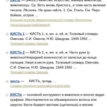
Кисть
— (иноск.) качество, искусство, манера живописца;
13
живописецъ. Ср. Вотъ вновь Христосъ, и тоже кисть великая
писала. Лѣсковъ. На краю свѣта. 1. См. Стиль. См. Перо
бойкое, острое …
Большой толково-фразеологический словарь Михельсона
(оригинальная орфография)
КИСТЬ 1
— КИСТЬ 1, и, мн. и, ей, ж. Толковый словарь
14
Ожегова. С.И. Ожегов, Н.Ю. Шведова. 1949 1992 …
Толковый словарь Ожегова
КИСТЬ 2
— КИСТЬ 2, и, мн. и, ей, ж. Часть руки (у
15
животныхЧпередней конечности) от запястья до конца
пальцев. Узкая в кисти рука. Толковый словарь Ожегова.
С.И. Ожегов, Н.Ю. Шведова. 1949 1992 …
Толковый словарь Ожегова
кисть
— КИСТЬ, гроздь …
16
Словарь-тезаурус синонимов русской речи
КИСТЬ
— основной инструмент в живописи и многих видах
17
графики. Изготовляются из обезжиренного волоса или
шерсти; Кисти бывают жесткие (щетинные) и мягкие