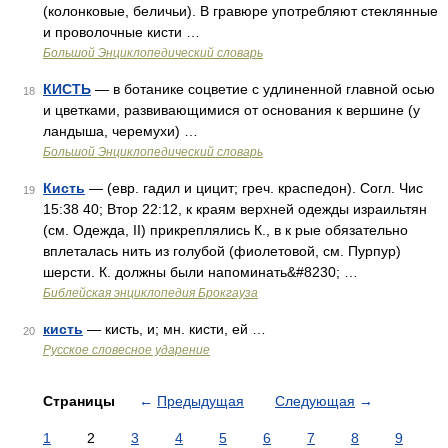
(колонковые, беличьи). В гравюре употребляют стеклянные
и проволочные кисти …
Большой Энциклопедический словарь
КИСТЬ
— в ботанике соцветие с удлиненной главной осью
18
и цветками, развивающимися от основания к вершине (у
ландыша, черемухи) …
Большой Энциклопедический словарь
Кисть
— (евр. гадил и цицит; греч. краспедон). Согл. Чис
19
15:38 40; Втор 22:12, к краям верхней одежды израильтян
(см. Одежда, II) прикреплялись К., в к рые обязательно
вплеталась нить из голубой (фиолетовой, см. Пурпур)
шерсти. К. должны были напоминать&#8230; …
Библейская энциклопедия Брокгауза
кисть
— кисть, и; мн. кисти, ей …
20
Русское словесное ударение
Страницы
←
Предыдущая
Следующая
→
1
2
3
4
5
6
7
8
9